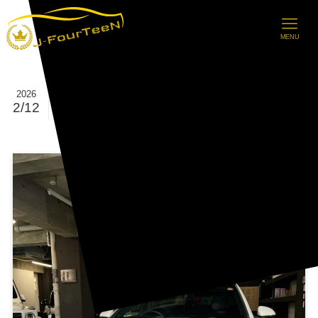
MENU
【ご成約情報】Mercedes-Benz C-
2026
2/12
Class Sedan