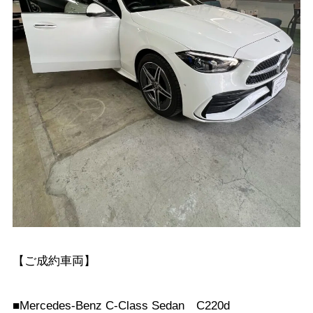
【ご成約車両】
■Mercedes-Benz C-Class Sedan C220d